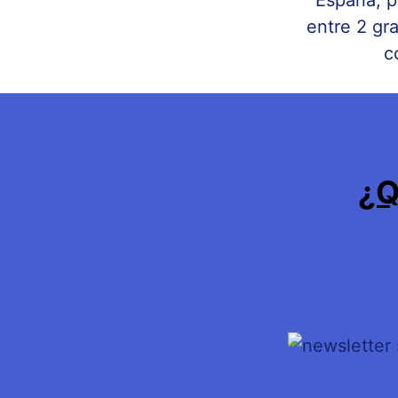
España, p
entre 2 gr
c
¿Q