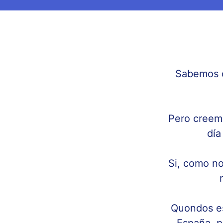
Sabemos q
Pero creemo
día
Si, como no
Quondos es