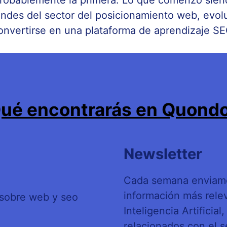
robablemente la primera. Lo que comenzó sien
andes del sector del posicionamiento web, evol
onvertirse en una plataforma de aprendizaje SE
ué encontrarás en Quond
Newsletter
Cada semana enviamo
información más rele
Inteligencia Artificia
relacionados con el s