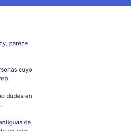
cy, parece
ersonas cuyo
web.
 no dudes en
.
antiguas de