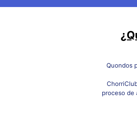
¿Q
Quondos p
ChorriClu
proceso de 