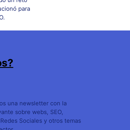
do un reto
ucionó para
O.
os?
s una newsletter con la
vante sobre webs, SEO,
l, Redes Sociales y otros temas
ector.