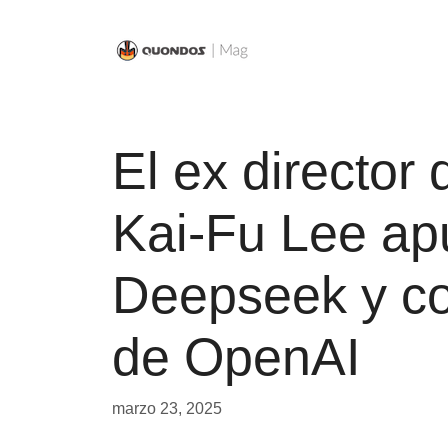
Saltar
al
contenido
El ex director
Kai-Fu Lee ap
Deepseek y com
de OpenAI
marzo 23, 2025