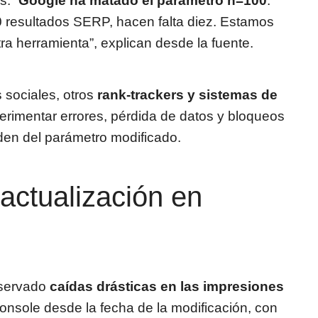
s: “
Google ha matado el parámetro n=100
.
0 resultados SERP, hacen falta diez. Estamos
a herramienta”, explican desde la fuente.
 sociales, otros
rank-trackers y sistemas de
imentar errores, pérdida de datos y bloqueos
en del parámetro modificado.
 actualización en
bservado
caídas drásticas en las impresiones
nsole desde la fecha de la modificación, con