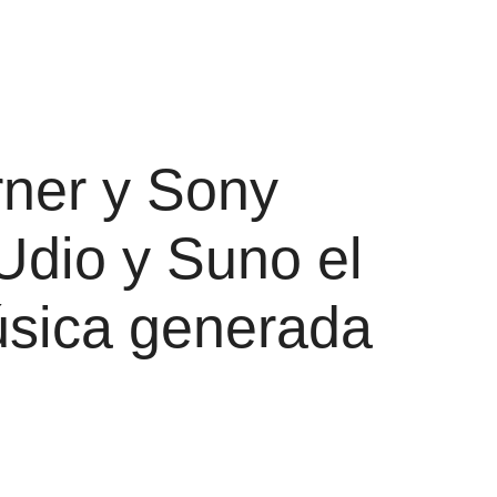
rner y Sony
Udio y Suno el
úsica generada